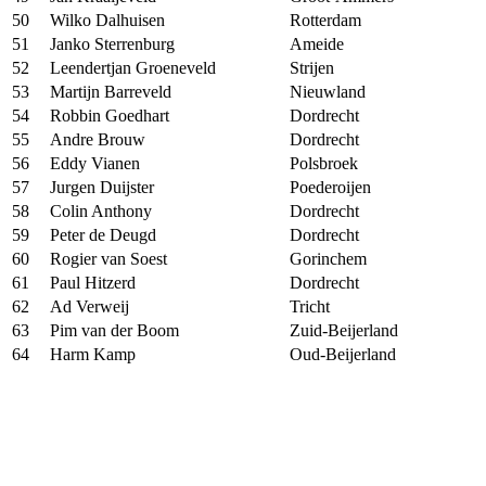
50
Wilko Dalhuisen
Rotterdam
51
Janko Sterrenburg
Ameide
52
Leendertjan Groeneveld
Strijen
53
Martijn Barreveld
Nieuwland
54
Robbin Goedhart
Dordrecht
55
Andre Brouw
Dordrecht
56
Eddy Vianen
Polsbroek
57
Jurgen Duijster
Poederoijen
58
Colin Anthony
Dordrecht
59
Peter de Deugd
Dordrecht
60
Rogier van Soest
Gorinchem
61
Paul Hitzerd
Dordrecht
62
Ad Verweij
Tricht
63
Pim van der Boom
Zuid-Beijerland
64
Harm Kamp
Oud-Beijerland