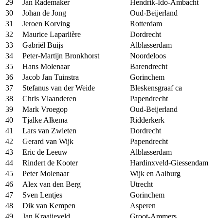
29
Jan Rademaker
Hendrik-Ido-Ambacht
30
Johan de Jong
Oud-Beijerland
31
Jeroen Korving
Rotterdam
32
Maurice Laparlière
Dordrecht
33
Gabriël Buijs
Alblasserdam
34
Peter-Martijn Bronkhorst
Noordeloos
35
Hans Molenaar
Barendrecht
36
Jacob Jan Tuinstra
Gorinchem
37
Stefanus van der Weide
Bleskensgraaf ca
38
Chris Vlaanderen
Papendrecht
39
Mark Vroegop
Oud-Beijerland
40
Tjalke Alkema
Ridderkerk
41
Lars van Zwieten
Dordrecht
42
Gerard van Wijk
Papendrecht
43
Eric de Leeuw
Alblasserdam
44
Rindert de Kooter
Hardinxveld-Giessendam
45
Peter Molenaar
Wijk en Aalburg
46
Alex van den Berg
Utrecht
47
Sven Lentjes
Gorinchem
48
Dik van Kempen
Asperen
49
Jan Kraaijeveld
Groot-Ammers