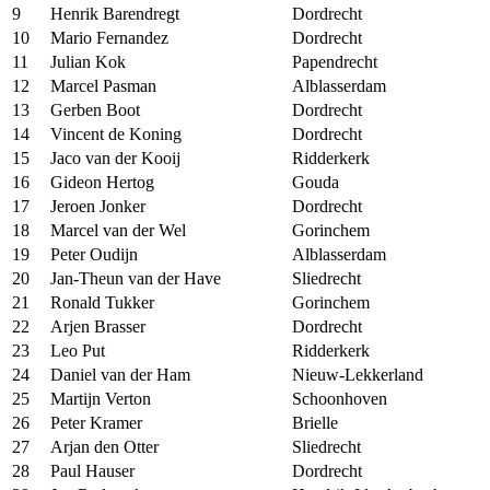
9
Henrik Barendregt
Dordrecht
10
Mario Fernandez
Dordrecht
11
Julian Kok
Papendrecht
12
Marcel Pasman
Alblasserdam
13
Gerben Boot
Dordrecht
14
Vincent de Koning
Dordrecht
15
Jaco van der Kooij
Ridderkerk
16
Gideon Hertog
Gouda
17
Jeroen Jonker
Dordrecht
18
Marcel van der Wel
Gorinchem
19
Peter Oudijn
Alblasserdam
20
Jan-Theun van der Have
Sliedrecht
21
Ronald Tukker
Gorinchem
22
Arjen Brasser
Dordrecht
23
Leo Put
Ridderkerk
24
Daniel van der Ham
Nieuw-Lekkerland
25
Martijn Verton
Schoonhoven
26
Peter Kramer
Brielle
27
Arjan den Otter
Sliedrecht
28
Paul Hauser
Dordrecht