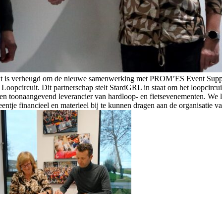
uit is verheugd om de nieuwe samenwerking met PROM’ES Event Suppli
opcircuit. Dit partnerschap stelt StardGRL in staat om het loopcircu
 een toonaangevend leverancier van hardloop- en fietsevenementen. We
eentje financieel en materieel bij te kunnen dragen aan de organisatie 